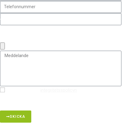
Bifoga bilder (Max bildstorlek: 10MB, max antal bilder: 5 (jpg,
pdf, png, jpeg))
Jag accepterar
integritetsspolicyn
så att Marlons
Hantverksgrupp kan kontakta mig.
SKICKA