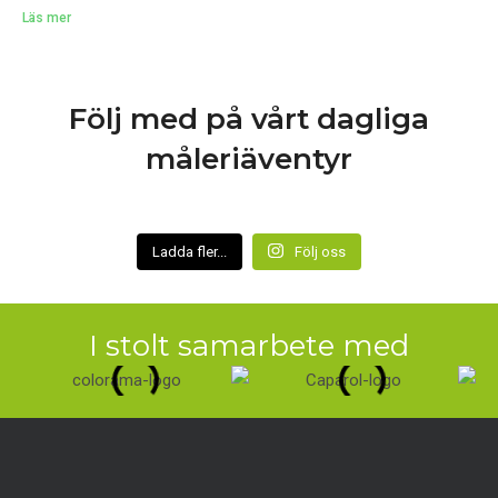
Läs mer
Följ med på vårt dagliga
måleriäventyr
Ladda fler...
Följ oss
I stolt samarbete med