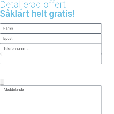
Detaljerad offert
Såklart helt gratis!
Bifoga bilder (Max bildstorlek: 10MB, max antal bilder: 5 (jpg,
pdf, png, jpeg))