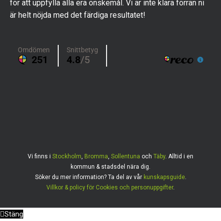
för att uppfylla alla era önskemål. Vi är inte klara förrän ni
är helt nöjda med det färdiga resultatet!
Vi finns i
Stockholm
,
Bromma
,
Sollentuna
och
Täby
. Alltid i en
kommun & stadsdel nära dig.
Söker du mer information? Ta del av vår
kunskapsguide
.
Villkor & policy för Cookies och personuppgifter
.
Stäng