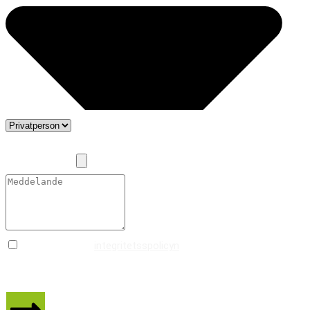
Bifoga bilder (Max bildstorlek: 10MB, max antal bilder: 5 (jpg,
pdf, png, jpeg))
Jag accepterar
integritetsspolicyn
så att Marlons
Hantverksgrupp kan kontakta mig.