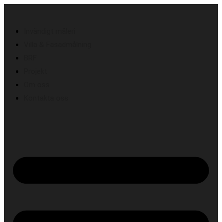
Invändigt måleri
Villa & Fasadmålning
BRF
Projekt
Om oss
Kontakta oss