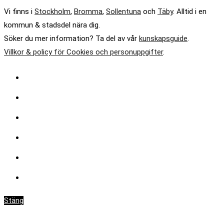
Vi finns i
Stockholm
,
Bromma
,
Sollentuna
och
Täby
. Alltid i en
kommun & stadsdel nära dig.
Söker du mer information? Ta del av vår
kunskapsguide
.
Villkor & policy för Cookies och personuppgifter
.
Invändigt måleri
Villa & Fasadmålning
BRF
Projekt
Om oss
Kontakta oss
Stäng