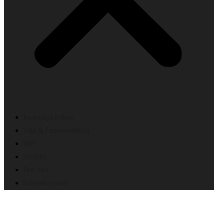
Invändigt måleri
Villa & Fasadmålning
BRF
Projekt
Om oss
Kontakta oss