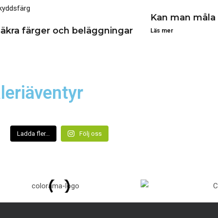
Kan man måla 
äkra färger och beläggningar
Läs mer
leriäventyr
Ladda fler...
Följ oss