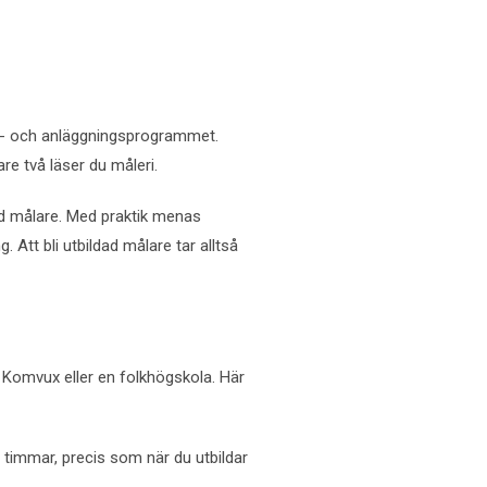
ygg- och anläggningsprogrammet.
e två läser du måleri.
ad målare. Med praktik menas
ng. Att bli utbildad målare tar alltså
 Komvux eller en folkhögskola. Här
00 timmar, precis som när du utbildar