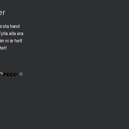
er
första hand
ylla alla era
än ni är helt
tet!