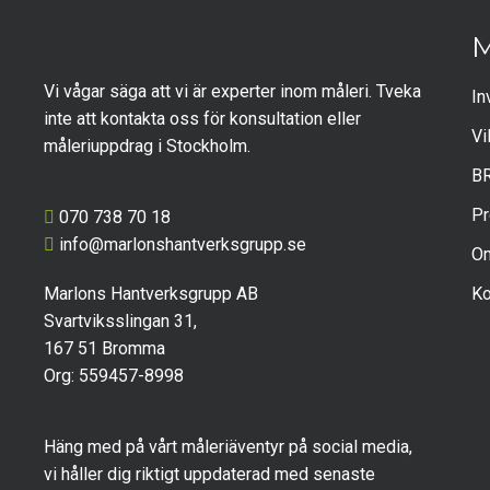
Vi vågar säga att vi är experter inom måleri. Tveka
In
inte att kontakta oss för konsultation eller
Vi
måleriuppdrag i Stockholm.
B
Pr
070 738 70 18
info@marlonshantverksgrupp.se
O
Marlons Hantverksgrupp AB
Ko
Svartviksslingan 31,
167 51 Bromma
Org: 559457-8998
Häng med på vårt måleriäventyr på social media,
vi håller dig riktigt uppdaterad med senaste