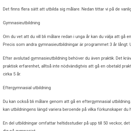
Det finns flera sätt att utbilda sig målare. Nedan tittar vi på de va
Gymnasieutbildning
Om du vet att du vill bli målare redan i unga år kan du välja att 
Precis som andra gymnasieutbildningar är programmet 3 år långt. Un
Efter avslutad gymnasieutbildning behöver du även praktik. Det krä
praktisk erfarenhet, alltså inte nödvändigtvis att gå en obetald prakti
cirka 5 år.
Eftergymnasial utbildning
Du kan också bli målare genom att gå en eftergymnasial utbildning
kan utbildningens längd variera beroende på vilka förkunskaper du h
En del utbildningar omfattar heltidsstudier på upp till 50 veckor, de