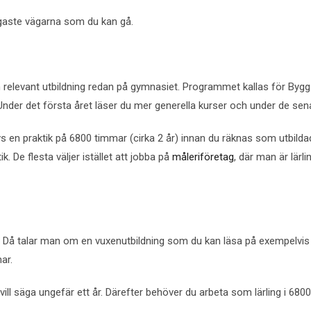
nligaste vägarna som du kan gå.
gå en relevant utbildning redan på gymnasiet. Programmet kallas för B
der det första året läser du mer generella kurser och under de senar
vs en praktik på 6800 timmar (cirka 2 år) innan du räknas som utbild
k. De flesta väljer istället att jobba på
måleriföretag
, där man är lärli
. Då talar man om en vuxenutbildning som du kan läsa på exempelvis
ar.
t vill säga ungefär ett år. Därefter behöver du arbeta som lärling i 68