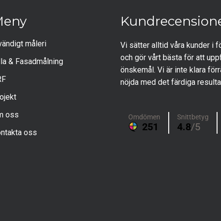
Meny
Kundrecension
vändigt måleri
Vi sätter alltid våra kunder i 
och gör vårt bästa för att uppf
lla & Fasadmålning
önskemål. Vi är inte klara förr
RF
nöjda med det färdiga resulta
ojekt
m oss
ntakta oss